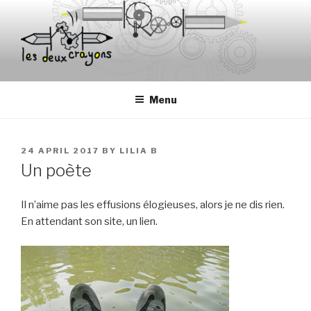
Skip
to
content
Menu
POSTED
24 APRIL 2017
BY
LILIA B
ON
Un poète
Il n’aime pas les effusions élogieuses, alors je ne dis rien.
En attendant son site, un lien.