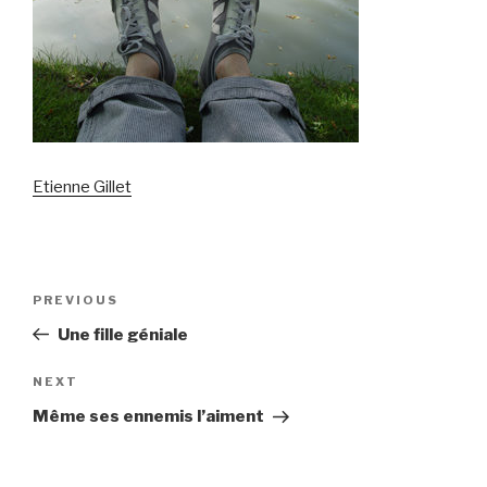
Etienne Gillet
Post
PREVIOUS
Previous
navigation
Post
Une fille géniale
NEXT
Next
Post
Même ses ennemis l’aiment